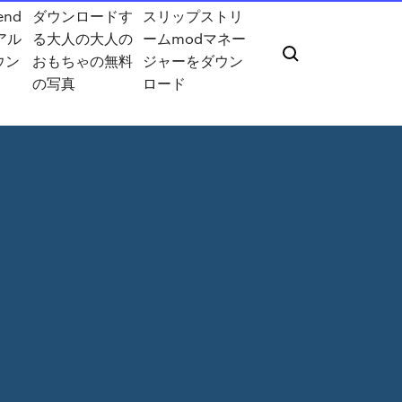
end
ダウンロードす
スリップストリ
eアル
る大人の大人の
ームmodマネー
ウン
おもちゃの無料
ジャーをダウン
の写真
ロード