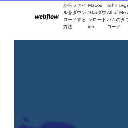
からファイ
Macos
John Leg
ルをダウン
10.5ダウ
All of M
ロードする
ンロード
バムのダ
方法
iso
ロード