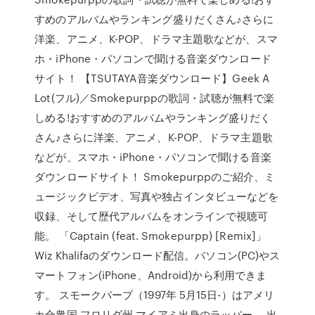
すめのアルバムやランキング盛りだくさん♪さらに
洋楽、アニメ、K-POP、ドラマ主題歌などが、スマ
ホ・iPhone・パソコンで聞ける音楽ダウンロード
サイト！ 【TSUTAYA音楽ダウンロード】Geek A
Lot(フル)／Smokepurppの歌詞・試聴が無料で楽
しめる!おすすめのアルバムやランキング盛りだく
さん♪さらに洋楽、アニメ、K-POP、ドラマ主題歌
などが、スマホ・iPhone・パソコンで聞ける音楽
ダウンロードサイト！ Smokepurppのご紹介、ミ
ュージックビデオ、写真や独占インタビューなどを
収録、そして歴代アルバムをオンラインで視聴可
能。 「Captain (feat. Smokepurpp) [Remix]」
Wiz Khalifaのダウンロード配信。パソコン(PC)やス
マートフォン(iPhone、Android)から利用できま
す。 スモークパープ（1997年 5月15日-）はアメリ
カ合衆国 フロリダ州 マイアミ出身のラッパー。 出