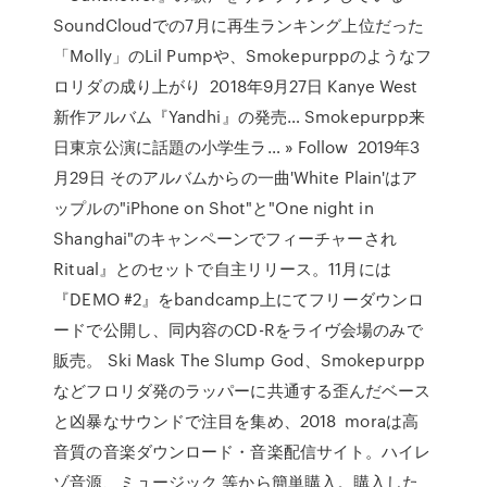
SoundCloudでの7月に再生ランキング上位だった
「Molly」のLil Pumpや、Smokepurppのようなフ
ロリダの成り上がり 2018年9月27日 Kanye West
新作アルバム『Yandhi』の発売… Smokepurpp来
日東京公演に話題の小学生ラ… » Follow 2019年3
月29日 そのアルバムからの一曲'White Plain'はア
ップルの"iPhone on Shot"と"One night in
Shanghai"のキャンペーンでフィーチャーされ
Ritual』とのセットで自主リリース。11月には
『DEMO #2』をbandcamp上にてフリーダウンロ
ードで公開し、同内容のCD-Rをライヴ会場のみで
販売。 Ski Mask The Slump God、Smokepurpp
などフロリダ発のラッパーに共通する歪んだベース
と凶暴なサウンドで注目を集め、2018 moraは高
音質の音楽ダウンロード・音楽配信サイト。ハイレ
ゾ音源、ミュージック 等から簡単購入。購入した