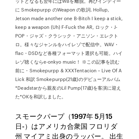
ットとなるも翌年にはWBを離脱。再びインディー
に Smokepurpp のWeapon の歌詞. Hollup,
Jetson made another one B-Bitch I keep a stick,
keep a weapon (Uh) F-Fuck the AR, ロック・J-
POP・ジャズ・クラシック・アニソン・エレクト
ロ。様々なジャンルをハイレゾで配信中。WAV・
flac・DSDなど各種フォーマット選択も可能。ハイ
レゾ聴くならe-onkyo music！ ※この記事を読む
前に・Smokepurpp & XXXTentacion – Live Of A
Lick 和訳 Smokepurpp(21歳)のデビューアルバム
*Deadstarから親友のLil Pump(17歳)を客演に迎え
た*OKを和訳しました。
スモークパープ（1997年 5月15
日-）はアメリカ合衆国 フロリダ
州 マイアミ出身のラッパー。 出生