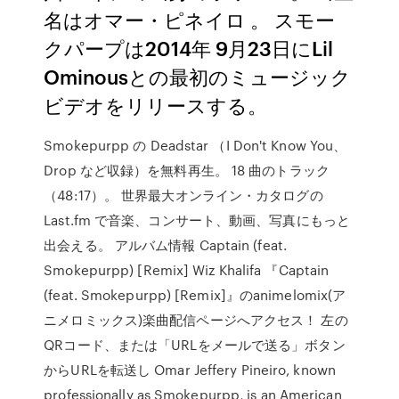
名はオマー・ピネイロ 。 スモー
クパープは2014年 9月23日にLil
Ominousとの最初のミュージック
ビデオをリリースする。
Smokepurpp の Deadstar （I Don't Know You、
Drop など収録）を無料再生。 18 曲のトラック
（48:17）。 世界最大オンライン・カタログの
Last.fm で音楽、コンサート、動画、写真にもっと
出会える。 アルバム情報 Captain (feat.
Smokepurpp) [Remix] Wiz Khalifa 『Captain
(feat. Smokepurpp) [Remix]』のanimelomix(ア
ニメロミックス)楽曲配信ページへアクセス！ 左の
QRコード、または「URLをメールで送る」ボタン
からURLを転送し Omar Jeffery Pineiro, known
professionally as Smokepurpp, is an American