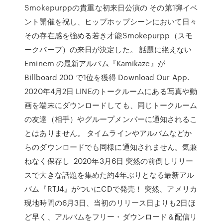
Smokepurppの貴重な初来日公演の その第1弾イベ
ント開催を祝し、ヒップホップシーンにおいて日々
その存在感を強める若き才能Smokepurpp（スモ
ークパープ）の来日が決定した。 話題に絶えない
Eminem の最新アルバム『Kamikaze』が
Billboard 200 で1位を獲得 Download Our App.
2020年4月2日 LINEのトークルームにある写真や動
画を端末にダウンロードしても、同じトークルーム
の友達（相手）やグループメンバーに通知されるこ
とはありません。 タイムラインやアルバムなどか
らのダウンロードでも同様に通知されません。気兼
ねなく保存し 2020年3月6日 突然の前倒しリリー
スで大きな話題を集めた約4年ぶりとなる最新アル
バム『RTJ4』がついにCDで発売！ 突然、アメリカ
現地時間の6月3日、当初のリリース日よりも2日ほ
ど早く、アルバムをフリー・ダウンロード＆配信リ