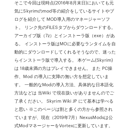
そこで今回は現時点(2016年8月末日)においても元
気にSkyrimのmod等の紹介をしているサイトやブ
ログを紹介して MOD導入用のマネージャーソフ
ト。 リンク先のFILESタブからダウンロードする。
アーカイブ版（7z）とインストーラ版（exe）があ
る。 インストーラ版はMOに必要なランタイムを自
動的にダウンロードしてくれるそうなので、迷った
らインストーラ版で導入する。 本ゲーム(Skyrim)
は 18歳未満の方はプレイできません。 また PC操
作、Mod の導入に支障の無い方を想定していま
す。 一般的なModの導入方法、具体的な日本語化
方法などは 当Wiki で現在扱いがありませんのでご
了承ください。 Skyrim Wiki JP にて基本は学べる
と思い ※このページは割と多くの方から参照され
ていますが、現在（2019年7月）NexusModsは公
式ModマネージャーをVortexに更新しています。