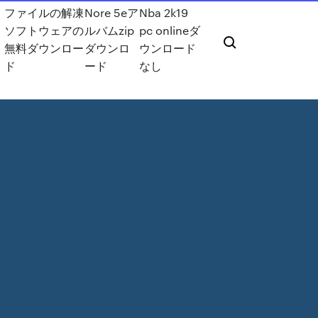
ファイルの解凍
Nore 5eア
Nba 2k19
ソフトウェアの
ルバムzip
pc onlineダ
無料ダウンロー
ダウンロ
ウンロード
ド
ード
なし