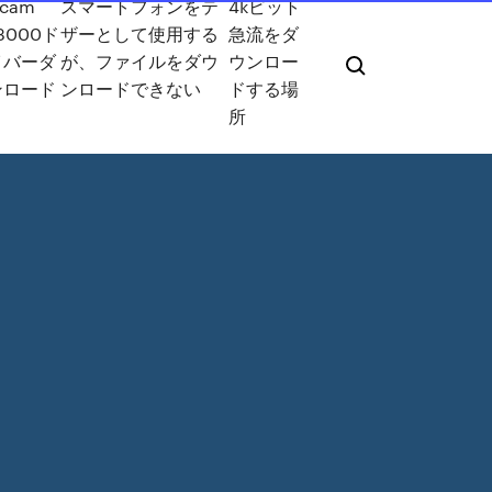
ecam
スマートフォンをテ
4kビット
-3000ド
ザーとして使用する
急流をダ
イバーダ
が、ファイルをダウ
ウンロー
ンロード
ンロードできない
ドする場
所