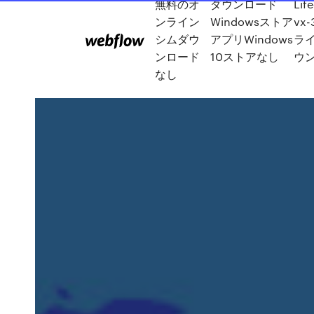
無料のオ
ダウンロード
Lif
ンライン
Windowsストア
vx
シムダウ
アプリWindows
ラ
ンロード
10ストアなし
ウ
なし